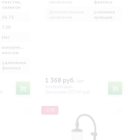
пластик,
назначение
фаллоса
силикон
Дополнительное
усиление
26.75
назначение
эрекции
7.50
Нет
вакуумный
массаж
удлинение
фаллоса
1 368 руб.
/шт
1 641.60 руб.
б.
Экономия 273.60 руб.
-17%