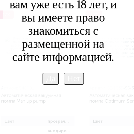
вам уже есть 18 лет, и
вы имеете право
-17%
-17%
знакомиться с
размещенной на
сайте информацией.
Артикул:
548001
Артикул:
SE-1035-55-3
Автоматическая вакуумная
Автоматическая ва
помпа Man up pump
помпа Optimum Seri
Automatic Smart P
Цвет
прозрачный
Цвет
анодированный