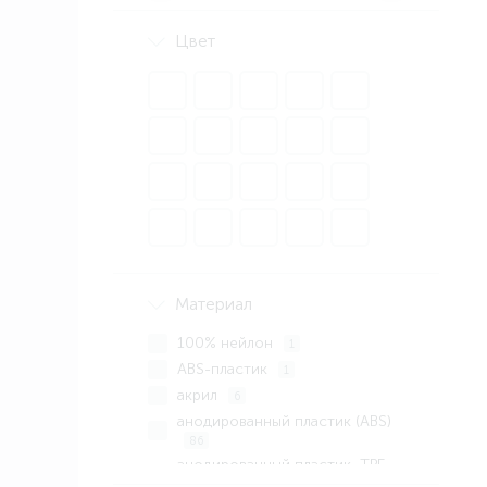
Цвет
Материал
100% нейлон
1
ABS-пластик
1
акрил
6
анодированный пластик (ABS)
86
анодированный пластик, TPE
20