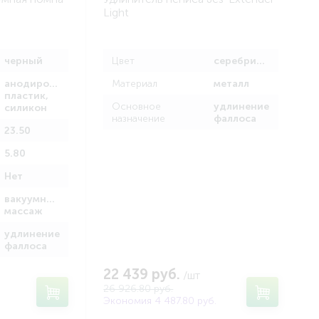
Light
черный
Цвет
серебристый
анодированный
Материал
металл
пластик,
Основное
удлинение
силикон
назначение
фаллоса
23.50
5.80
Нет
вакуумный
массаж
удлинение
фаллоса
22 439 руб.
/шт
26 926.80 руб.
Экономия 4 487.80 руб.