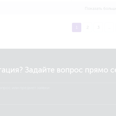
Показать больш
1
2
3
...
ация? Задайте вопрос прямо сей