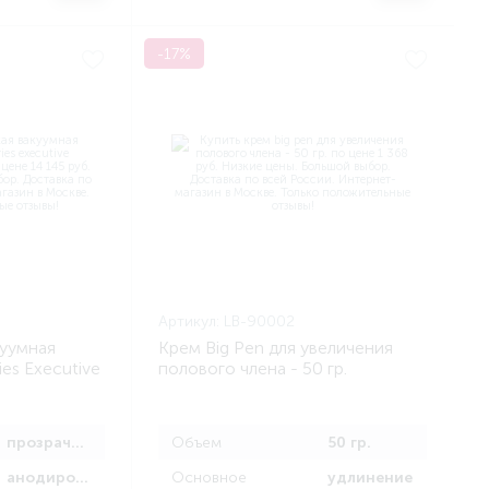
-17%
Артикул:
LB-90002
куумная
Крем Big Pen для увеличения
es Executive
полового члена - 50 гр.
ump
прозрачный
Объем
50 гр.
анодированный
Основное
удлинение