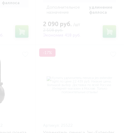
фаллоса
Дополнительное
удлинение
назначение
фаллоса
2 090 руб.
/шт
2 508 руб.
б.
Экономия 418 руб.
-17%
62
Артикул:
25522
умная помпа
Удлинитель пениса Jes-Extender