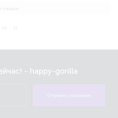
е товаров
24
25
час! - happy-gorilla
Отправить сообщение