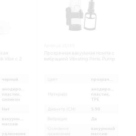
Артикул:
21910
ская
Прозрачная вакуумная помпа с
k Vibe с 2
вибрацией Vibrating Penis Pump
ольцами
черный
Цвет
прозрачный
анодированный
анодированный
пластик,
Материал
пластик,
силикон
TPE
Нет
Диаметр (СМ)
5.90
вакуумный
Вибрация
Да
массаж
Основное
вакуумный
удлинение
назначение
массаж