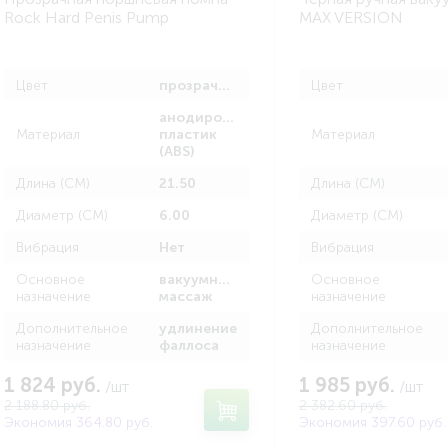
Rock Hard Penis Pump
MAX VERSION
Цвет
прозрачный
Цвет
анодированный
Материал
пластик
Материал
(ABS)
Длина (СМ)
21.50
Длина (СМ)
Диаметр (СМ)
6.00
Диаметр (СМ)
Вибрация
Нет
Вибрация
Основное
вакуумный
Основное
назначение
массаж
назначение
Дополнительное
удлинение
Дополнительное
назначение
фаллоса
назначение
1 824 руб.
1 985 руб.
/шт
/шт
2 188.80 руб.
2 382.60 руб.
Экономия 364.80 руб.
Экономия 397.60 руб.