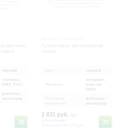
Артикул:
05135120000
ша для помп
Ручной насос для вакуумной
воздуха
помпы
черный
Цвет
черный
поливинилхлорид
анодированный
(ПВХ, PVC)
Материал
пластик
(ABS)
дополнительный
аксессуар
Основное
дополнительный
назначение
аксессуар
2 831 руб.
/шт
3 397.20 руб.
Экономия 566.20 руб.