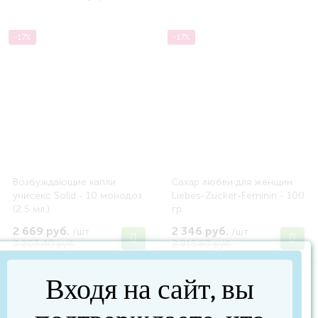
-17%
-17%
Возбуждающие капли
Сахар любви для женщин
унисекс Solid - 10 монодоз
Liebes-Zucker-Feminin - 100
(2,5 мл.)
гр.
2 669 руб.
2 346 руб.
/шт
/шт
3 203.40 руб.
2 815.80 руб.
Входя на сайт, вы
-17%
-17%