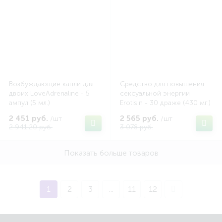
Возбуждающие капли для
Средство для повышения
двоих LoveAdrenaline - 5
сексуальной энергии
ампул (5 мл.)
Erotisin - 30 драже (430 мг.)
2 451 руб.
2 565 руб.
/шт
/шт
2 941.20 руб.
3 078 руб.
Показать больше товаров
1
2
3
...
11
12