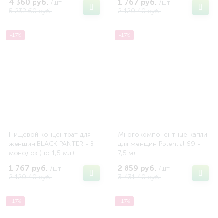
4 360 руб.
1 767 руб.
/шт
/шт
5 232.60 руб.
2 120.40 руб.
-17%
-17%
Пищевой концентрат для
Многокомпонентные капли
женщин BLACK PANTER - 8
для женщин Potential 69 -
монодоз (по 1,5 мл.)
7,5 мл.
1 767 руб.
2 859 руб.
/шт
/шт
2 120.40 руб.
3 431.40 руб.
-17%
-17%