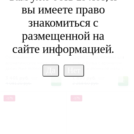
вы имеете право
знакомиться с
размещенной на
сайте информацией.
Обогащенное
Спрей с феромонами для
ароматическое масло для
тела и белья с ароматом
двоих Pure Instinct Oil True
амбры и японской мяты -
Blue Roll on - 10,2 мл.
100 мл.
3 401 руб.
1 890 руб.
/шт
/шт
4 081.20 руб.
2 268.60 руб.
-17%
-17%