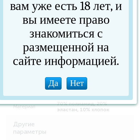
продублированного сеткой телесного
вам уже есть 18 лет, и
цвета Ластовица проложена 100%
хлопком. Внимание: европейские размеры! Для
вы имеете право
определения российского размера необходимо
прибавить 6!
знакомиться с
размещенной на
Характеристики
сайте информацией.
Основные
Артикул
Blue Diamond
Цвет
голубой
70% полиамид, 20%
Материал
эластан, 10% хлопок
Другие
параметры