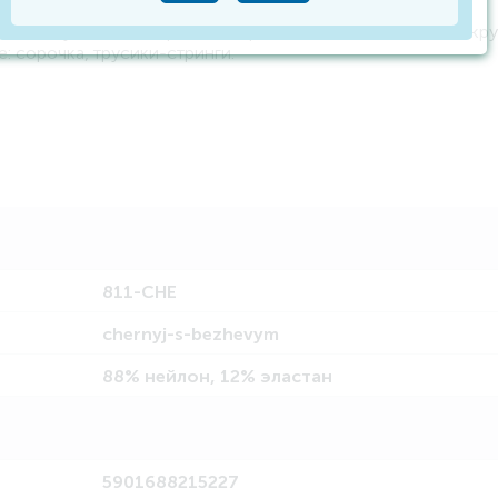
риала. Глубокий V-образный вырез декольте. Изысканное кр
: сорочка, трусики-стринги.
811-CHE
chernyj-s-bezhevym
88% нейлон, 12% эластан
5901688215227