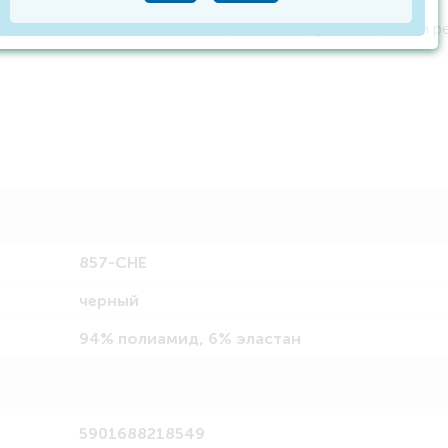
 в сочетании с отделкой из красивого кружева, бретели ре
857-CHE
черный
94% полиамид, 6% эластан
5901688218549