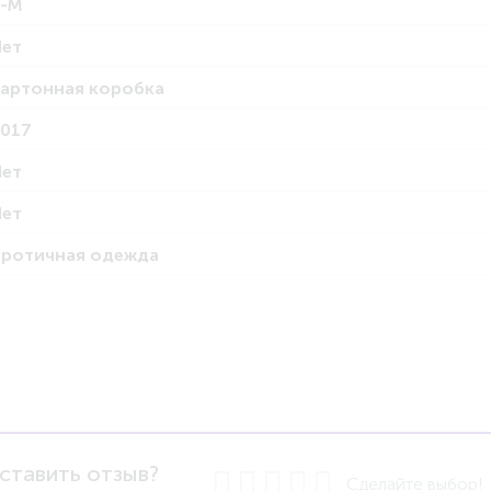
S-M
Нет
картонная коробка
2017
Нет
Нет
эротичная одежда
ставить отзыв?
Сделайте выбор!