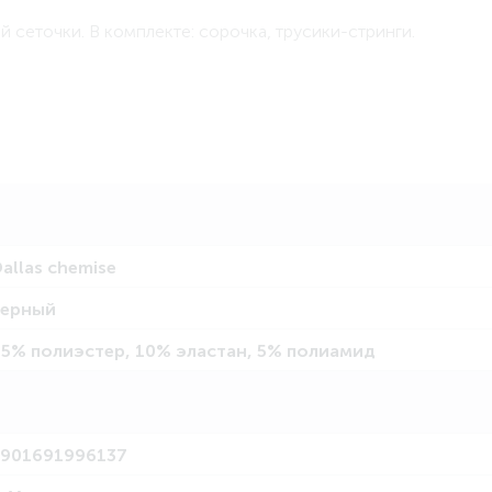
 сеточки. В комплекте: сорочка, трусики-стринги.
allas chemise
черный
5% полиэстер, 10% эластан, 5% полиамид
5901691996137