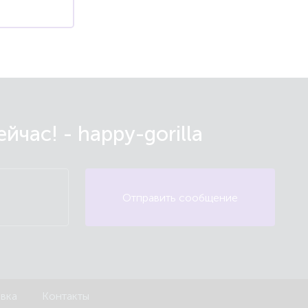
час! - happy-gorilla
Отправить сообщение
авка
Контакты