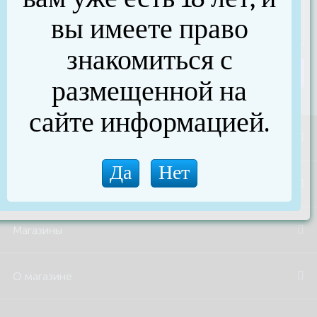
вы имеете право
знакомиться с
Отправить сообщение
размещенной на
сайте информацией.
Акции и скидки
Бренды
Магазины
О магазине