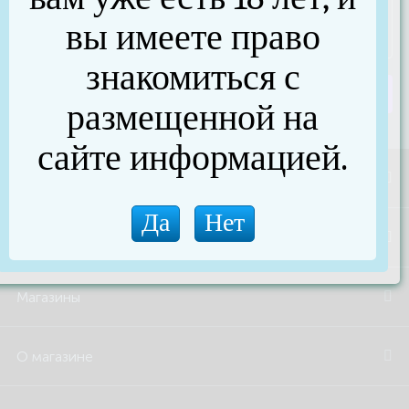
вы имеете право
знакомиться с
Отправить сообщение
размещенной на
сайте информацией.
Акции и скидки
Бренды
Магазины
О магазине