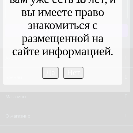
вы имеете право
знакомиться с
Отправить сообщение
размещенной на
сайте информацией.
Акции и скидки
Бренды
Магазины
О магазине