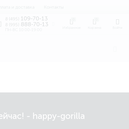
лата и доставка
Контакты
109-70-13
8 (495)
0
0
888-70-13
8 (995)
Избранное
Корзина
Войти
ПН-ВС 10:00-19:00
час! - happy-gorilla