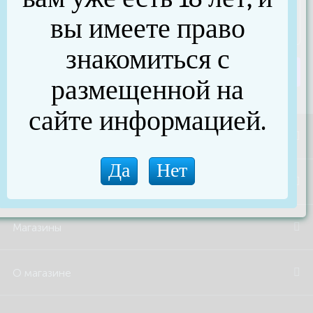
вы имеете право
знакомиться с
Отправить сообщение
размещенной на
сайте информацией.
Акции и скидки
Бренды
Магазины
О магазине