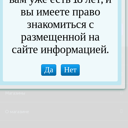
вы имеете право
знакомиться с
Отправить сообщение
размещенной на
сайте информацией.
Акции и скидки
Бренды
Магазины
О магазине