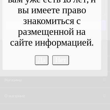
вы имеете право
знакомиться с
Отправить сообщение
размещенной на
сайте информацией.
Акции и скидки
Бренды
Магазины
О магазине