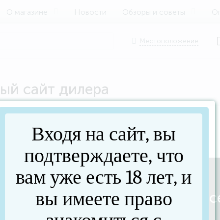
О магазине
Новости
Обзоры и советы
Оп
Местоположение
ый сайт дилера
Входя на сайт, вы
подтверждаете, что
вам уже есть 18 лет, и
вы имеете право
ация? Задайте вопрос прямо сей