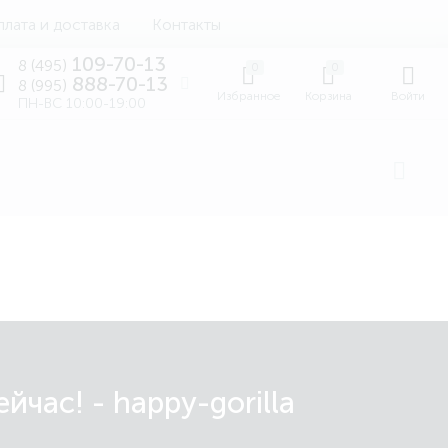
лата и доставка
Контакты
109-70-13
8 (495)
0
0
888-70-13
8 (995)
Избранное
Корзина
Войти
ПН-ВС 10:00-19:00
час! - happy-gorilla