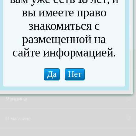
вы имеете право
знакомиться с
Отправить сообщение
размещенной на
сайте информацией.
Акции и скидки
Бренды
Магазины
О магазине